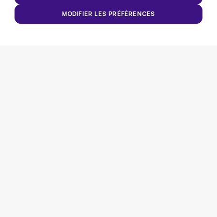
MODIFIER LES PRÉFÉRENCES
Tu as complété ton parcours et tu
souhaites recevoir ta certification
VISION?
Tu devras remplir un formulaire, assure-toi donc d’avoir les
détails associés aux formations que tu as effectuées à
portée de main!
Fais ta demande