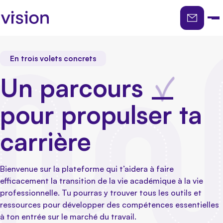
À propos du parcours
En trois volets concrets
Un parcours
___
pour propulser ta
Accroître ton potentiel
carrière
Développer ton réseau
Ajoute des compétences en gestion de projets,
Bienvenue sur la plateforme qui t’aidera à faire
en leadership et en créativité à ton arsenal.
efficacement la transition de la vie académique à la vie
professionnelle. Tu pourras y trouver tous les outils et
Planifier ta carrière
ressources pour développer des compétences essentielles
Formation et activités VISION
Apprends à te bâtir un cercle professionnel, à
à ton entrée sur le marché du travail.
Ajoute des compétences en gestion de projets, en
augmenter ta visibilité et à saisir les opportunités