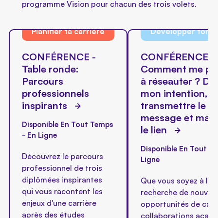
programme Vision pour chacun des trois volets.
Planifier ta carrière
Développer ton r
CONFÉRENCE -
CONFÉRENCE -
Table ronde:
Comment me pré
Parcours
à réseauter ? Déf
professionnels
mon intention,
inspirants
transmettre le b
message et main
Disponible En Tout Temps
le lien
- En Ligne
Disponible En Tout T
Découvrez le parcours
Ligne
professionnel de trois
diplômées inspirantes
Que vous soyez à la
qui vous racontent les
recherche de nouvell
enjeux d'une carrière
opportunités de carri
après des études
collaborations acad