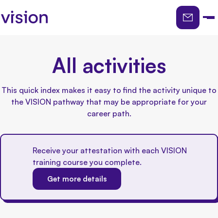
Regarding the
All activities
Pathway
This quick index makes it easy to find the activity unique to
the VISION pathway that may be appropriate for your
career path.
Enhance Your
Potential
Receive your attestation with each VISION
training course you complete.
Get more details
Expand Your Network
Add project management, leadership and
creativity skills to your arsenal.