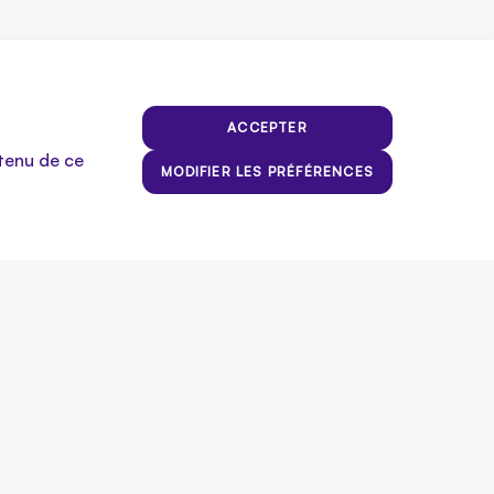
ACCEPTER
ntenu de ce
MODIFIER LES PRÉFÉRENCES
 assure-toi donc d’avoir les détails associés aux formations
e main!