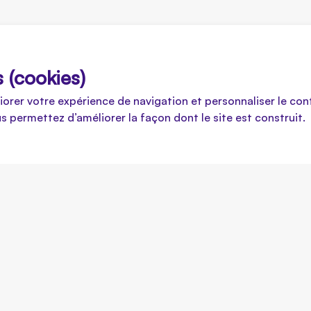
s (cookies)
liorer votre expérience de navigation et personnaliser le co
us permettez d’améliorer la façon dont le site est construit.
u souhaites
Tu devras remplir un formulaire,
que tu as effectuées à portée d